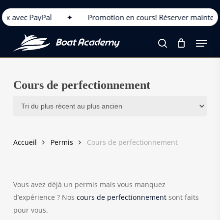
Skip
 4x avec PayPal
✦
Promotion en cours! Réserver maintena
to
main
Menu
content
search
Cours de perfectionnement
Accueil
Permis
Cours de perfectionnement
Vous avez déjà un permis mais vous manquez
d’expérience ? Nos
cours de perfectionnement
sont faits
pour vous.