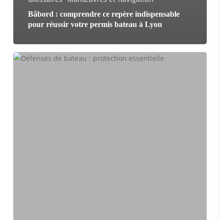
Bâbord : comprendre ce repère indispensable
pour réussir votre permis bateau à Lyon
Défenses
:
la
protection
essentielle
de
votre
bateau