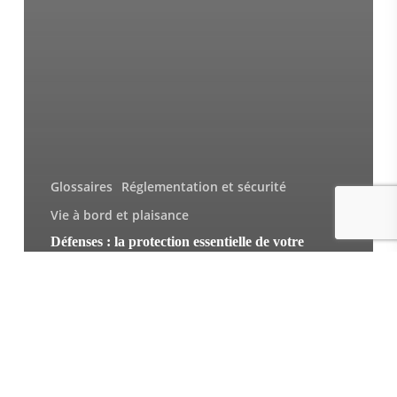
Glossaires
Réglementation et sécurité
Vie à bord et plaisance
Défenses : la protection essentielle de votre
bateau
Feux
de
navigation
: