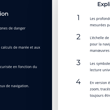
Expl
ion
1
Les profond
mesurées pa
 zones de danger
2
L’échelle de
pour la navi
x calculs de marée et aux
manœuvres c
3
Les symbole
curisée en fonction du
lecture univ
4
En version é
feux de navigation.
zoom, tracés
toujours êtr