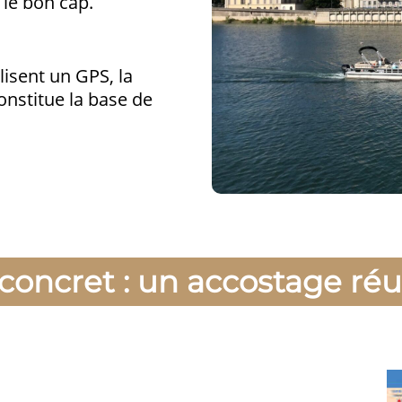
r le bon cap.
isent un GPS, la
onstitue la base de
oncret : un accostage réu