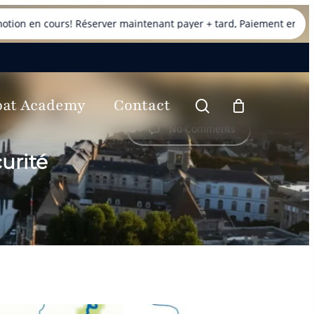
ours! Réserver maintenant payer + tard, Paiement en 4x avec PayP
oat Academy
Contact
search
No Comments
urité