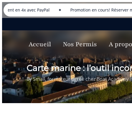
Skip
 4x avec PayPal
✦
Promotion en cours! Réserver maintenant 
to
main
content
Accueil
Nos Permis
A prop
Carte marine : l’outil in
By
Smail, formateur agréé chez Boat Academy