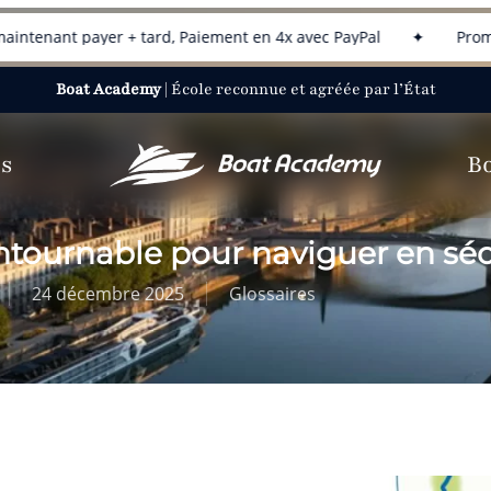
payer + tard, Paiement en 4x avec PayPal
✦
Promotion en c
Boat Academy
| École reconnue et agréée par l’État
os
B
contournable pour naviguer en séc
24 décembre 2025
Glossaires