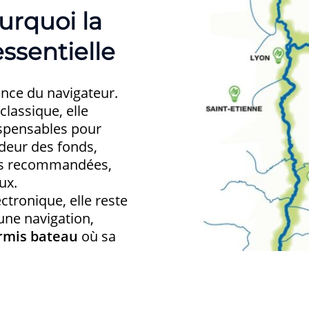
urquoi la
ssentielle
rence du navigateur.
classique, elle
ispensables pour
ndeur des fonds,
tes recommandées,
ux.
ctronique, elle reste
 une navigation,
rmis bateau
où sa