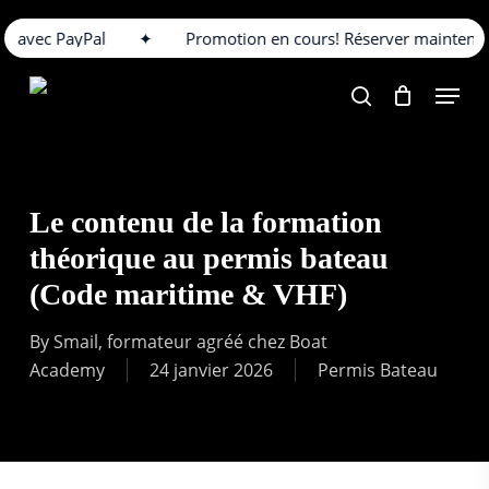
Skip
avec PayPal
✦
Promotion en cours! Réserver maintenant p
to
main
Menu
content
search
Le contenu de la formation
théorique au permis bateau
(Code maritime & VHF)
By
Smail, formateur agréé chez Boat
Academy
24 janvier 2026
Permis Bateau