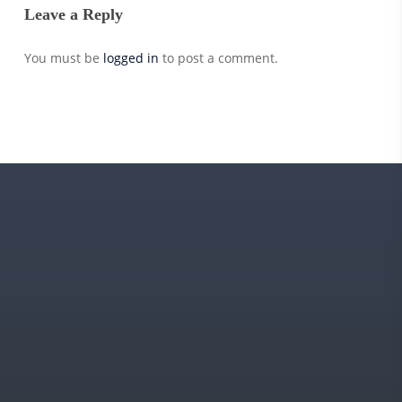
Leave a Reply
You must be
logged in
to post a comment.
Votre aventure
nautique
commence
ici
Votre permis bateau n’a jamais été