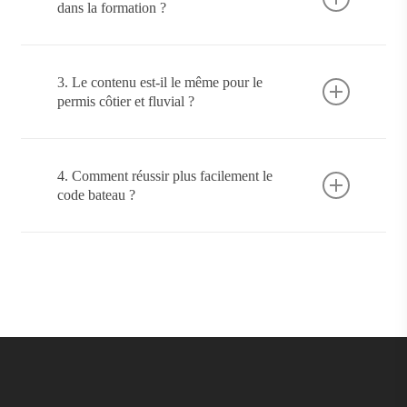
l’utilisation de la radio VHF, indispensables
dans la formation ?
pour réussir l’examen et naviguer en toute
sécurité.
Oui, la VHF est un outil essentiel pour
communiquer et appeler les secours. Son
3. Le contenu est-il le même pour le
apprentissage fait partie du programme
permis côtier et fluvial ?
officiel.
La base est similaire, mais le permis côtier est
orienté mer tandis que le permis fluvial est
4. Comment réussir plus facilement le
adapté aux rivières et canaux.
code bateau ?
En suivant une formation structurée, en
s’entraînant régulièrement et en étant
accompagné par une école spécialisée comme
Boat Academy.